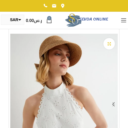
0
ر.س
0.00
SAR
TRY
Click to enlarge