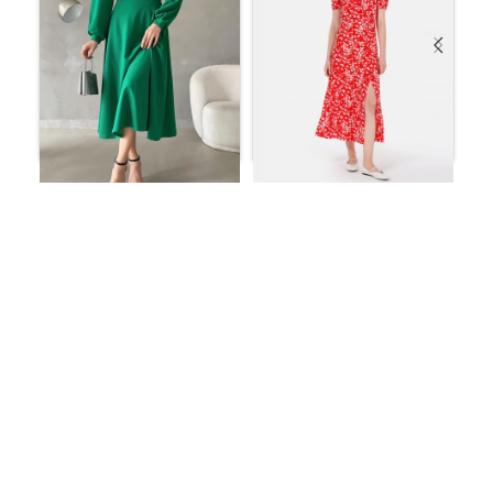
فستان أحمر
فستان بأكمام منفوخة
ر.س
141.35
ورقبة دائرية ​​من قماش
الكريب المستورد
ر.س
134.62