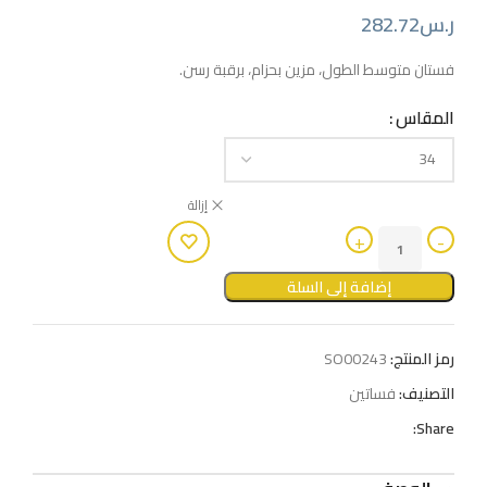
ر.س
282.72
فستان متوسط ​​الطول، مزين بحزام، برقبة رسن.
المقاس
إزالة
إضافة إلى السلة
رمز المنتج:
SO00243
التصنيف:
فساتين
Share: