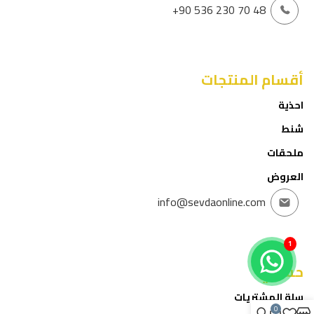
+90 536 230 70 48
أقسام المنتجات
احذية
شنط
ملحقات
العروض
info@sevdaonline.com
1
حسابي
سلة المشتريات
0