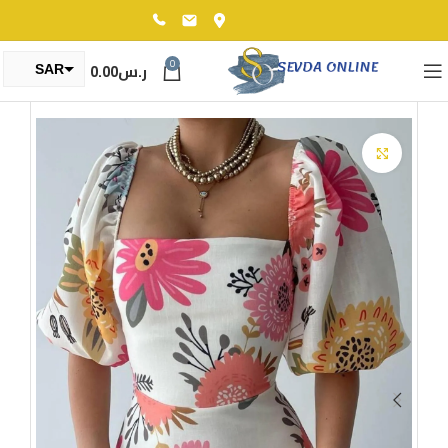
0
ر.س
0.00
SAR
TRY
Click to enlarge