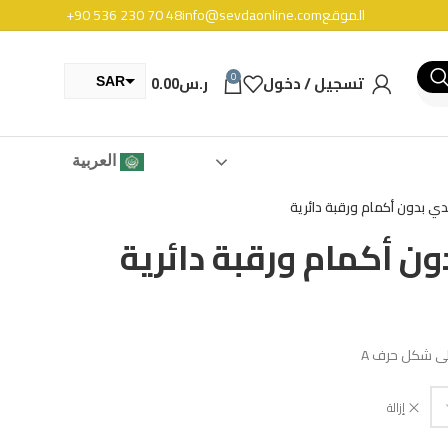
الموقع
info@sevdaonline.com
+90 536 230 70 48
0
تسجيل / دخول
ر.س
0.00
SAR
TRY
العربية
ي بدون أكمام ورقبة دائرية
ن أكمام ورقبة دائرية
لى شكل حرف A
إزالة