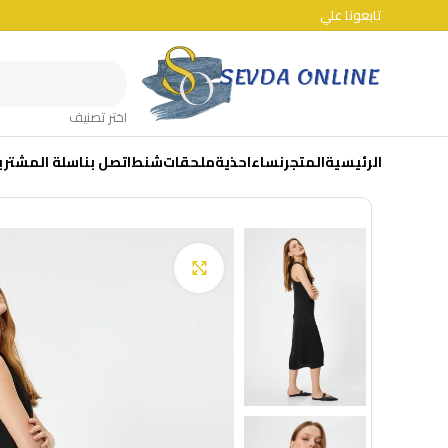
تابعونا علي
اختر تصنيف
الرئيسية
المتجر
نساء
احذية
ملحقات
شنط
اتصل بنا
سلة المشتري
Click to enlarge