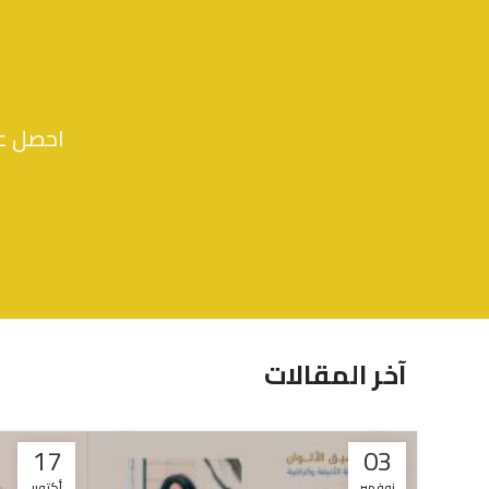
احصل عل
آخر المقالات
17
03
نوفمبر
أكتوبر