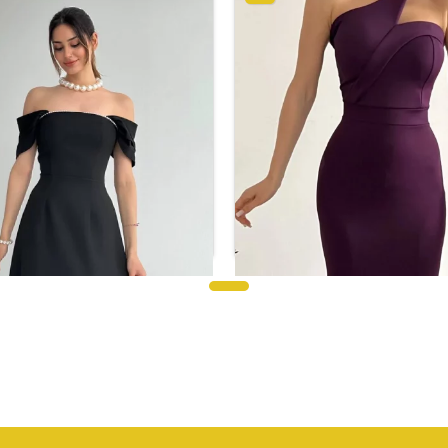
سهرة أرجواني ،مصنوع من قماش
فستان سهرة متوسط ​​الطول بتفاصي
وص مرن، برقبة متقاطعة
ر.س
155.23