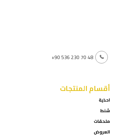
+90 536 230 70 48
أقسام المنتجات
احذية
شنط
ملحقات
العروض