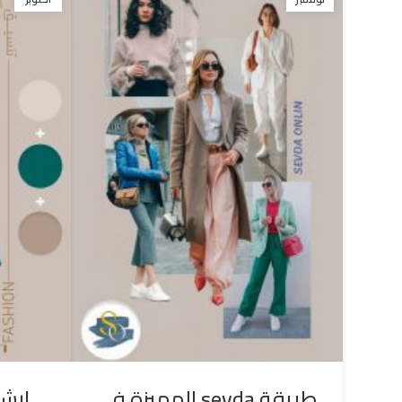
طريقة sevda المميزة في
إرشا