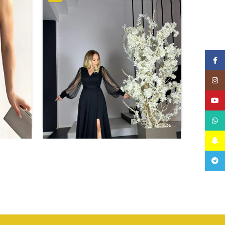
Facebook
Instagram
YouTube
WhatsApp
Snapchat
Telegram
فستان أسود طويل
فستان 
غ
ر.س
435.60