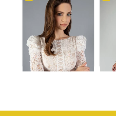
ل لؤلؤ
فستان فاتح بأكمام من الدانتيل
ر.س
411.68