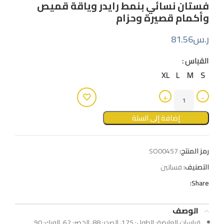
فستان نسائي بنمط رايدر وياقة قميص
وأكمام قصيرة وحزام
ر.س
81.56
القياس
XL
L
M
S
إضافة إلى السلة
رمز المنتج:
SO00457
التصنيف:
فساتين
Share:
الوصف
قياسات العارضة: الطول: 175، الصدر: 88، الخصر: 62، الورك: 90.