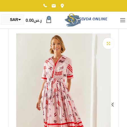
0
ر.س
0.00
SAR
TRY
Click to enlarge