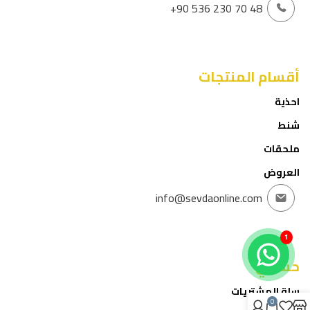
+90 536 230 70 48
أقسام المنتجات
احذية
شنط
ملحقات
العروض
info@sevdaonline.com
1
حسابي
سلة المشتريات
0