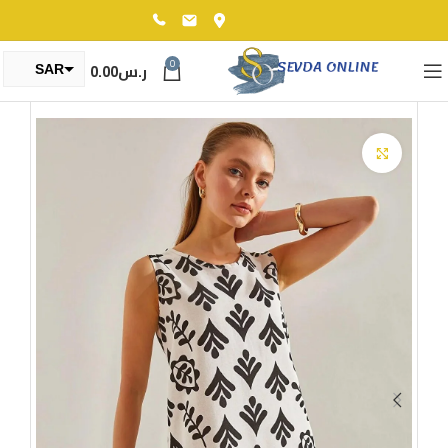
0
ر.س
0.00
SAR
TRY
Click to enlarge