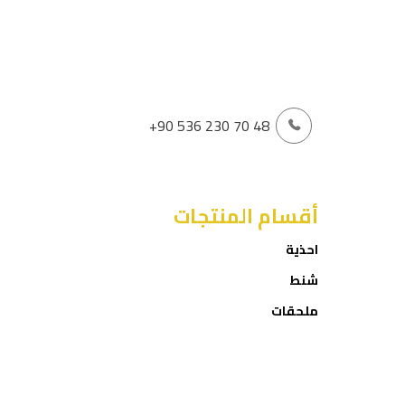
+90 536 230 70 48
أقسام المنتجات
احذية
شنط
ملحقات
العروض