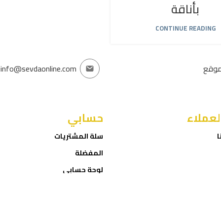
بأناقة
CONTINUE READING
موقع
info@sevdaonline.com
لعملاء
حسابي
ا
سلة المشتريات
المفضلة
لوحة حسابي
إتمام الطلب
ROID
Sevda Online Store
2025 CREATED BY
NET
. PREMIUM E-COMMERCE
SOLUTIONS.