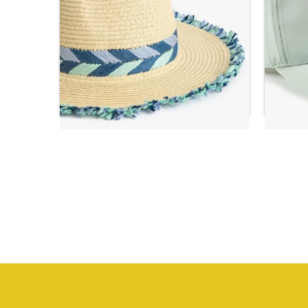
قبعة من القش للسيدات بتفاصيل محبوكة
قبعة من 
ر.س
41.76