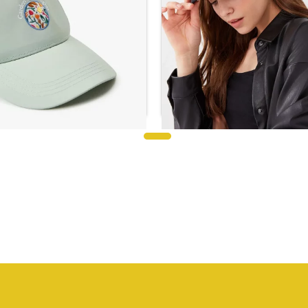
قبعة كاب نسائية مطرزة
ار نسائية من الجلد المدبوغ باللون
الأسود
ر.س
27.84
ر.س
20.59