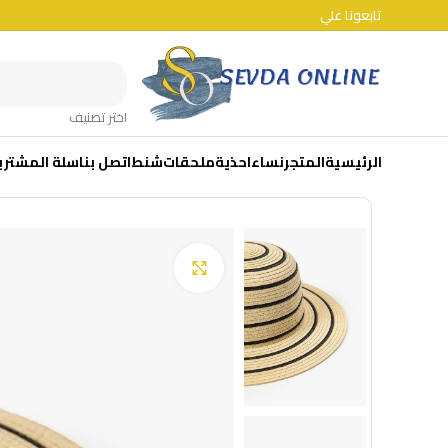
تابعونا علي
اختر تصنيف
الرئيسية
المتجر
نساء
احذية
ملحقات
شنط
اتصل بنا
سلة المشتري
Click to enlarge