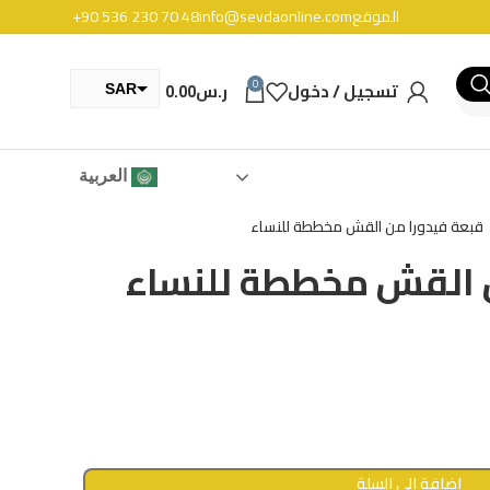
الموقع
info@sevdaonline.com
+90 536 230 70 48
0
تسجيل / دخول
ر.س
0.00
SAR
TRY
العربية
قبعة فيدورا من القش مخططة للنساء
ن القش مخططة للنساء
إضافة إلى السلة