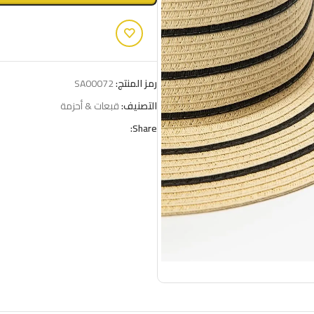
رمز المنتج:
SA00072
التصنيف:
قبعات & أحزمة
Share: