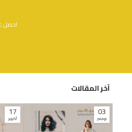
احصل عل
آخر المقالات
17
03
نوفمبر
أكتوبر