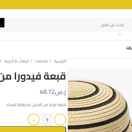
ات
الرئيسية
ملحقات
قبعات & أحزمة
قبعة فيدورا م
ر.س
48.72
قبعة مرنة من القش مخططة للنساء