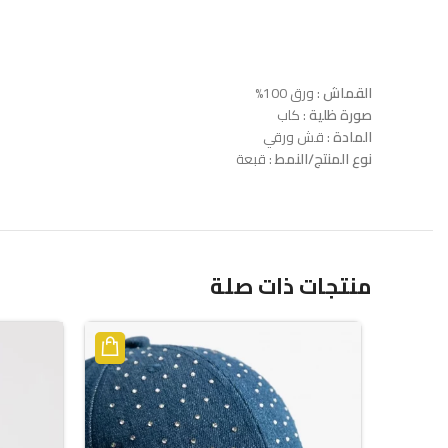
القماش
: ورق 100%
صورة ظلية
: كاب
المادة
: قش ورقي
نوع المنتج/النمط
: قبعة
منتجات ذات صلة