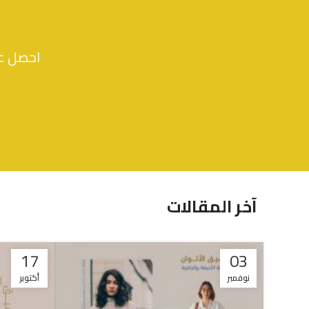
احصل عل
آخر المقالات
17
03
نوفمبر
أكتوبر