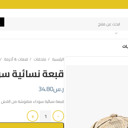
ات
الرئيسية
ملحقات
قبعات & أحزمة
قبعة نسائية س
ر.س
34.80
قبعة نسائية سوداء منقوشة من القش