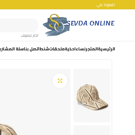
تابعونا علي
اختر تصنيف
الرئيسية
المتجر
نساء
احذية
ملحقات
شنط
اتصل بنا
سلة المشتري
Click to enlarge