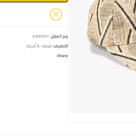
رمز المنتج:
SA00091
التصنيف:
قبعات & أحزمة
Share: