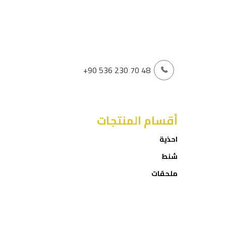
+90 536 230 70 48
أقسام المنتجات
احذية
شنط
ملحقات
العروض