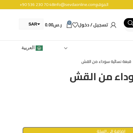
الموقع
info@sevdaonline.com
+90 536 230 70 48
0
تسجيل / دخول
ر.س
0.00
SAR
TRY
العربية
قبعة نسائية سوداء من القش
وداء من القش
إضافة إلى السلة