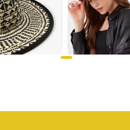
قبعة سوداء من القش منقو
ار نسائية من الجلد المدبوغ باللون
ومصنوعة من الورق
الأسود
ر.س
69.60
ر.س
20.59