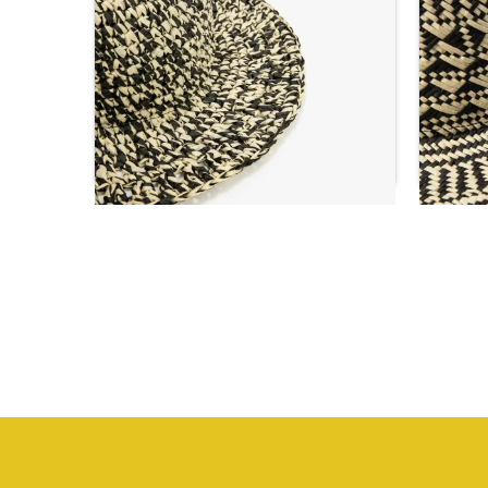
شة
قبعة من القش منقوشة للمرأة باللون
قبعة م
الأسود
ر.س
48.72