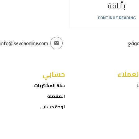
بأناقة
CONTINUE READING
موقع
info@sevdaonline.com
لعملاء
حسابي
ا
سلة المشتريات
المفضلة
لوحة حسابي
إتمام الطلب
ROID
Sevda Online Store
2025 CREATED BY
NET
. PREMIUM E-COMMERCE
SOLUTIONS.