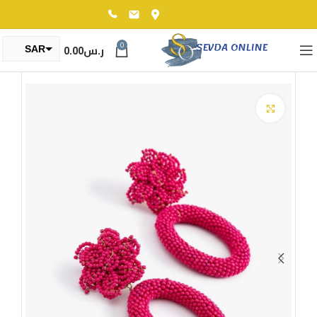
0
ر.س
0.00
SAR
TRY
Click to enlarge