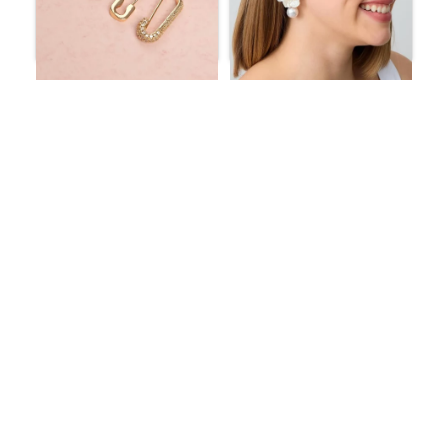
أقراط أنيقة مزينة باللؤلؤ
أقراط الفولاذية المقاومة
الأبيض
للتلاشي
ر.س
95.03
ر.س
39.58