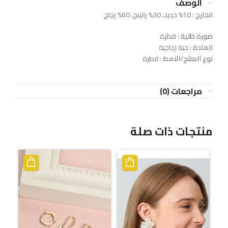
الوصف
الخارج
: 10% حديد، 30% راتينج، 60% زجاج
صورة ظلية
: قطرة
المادة
: حبة زجاجية
نوع المنتج/النمط
: قطرة
مراجعات (0)
منتجات ذات صلة