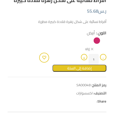
أقراط نسائية على شكل زهرة قلادة كبيرة
ر.س
55.68
أقراط نسائية على شكل زهرة قلادة كبيرة مطرزة
اللون
أبيض
إزالة
إضافة إلى السلة
رمز المنتج:
SA00048
التصنيف:
اكسسوارات
Share: