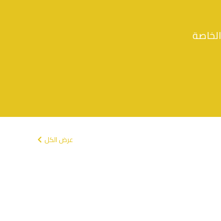
ر.س
23.74
الخاصة
عرض الكل