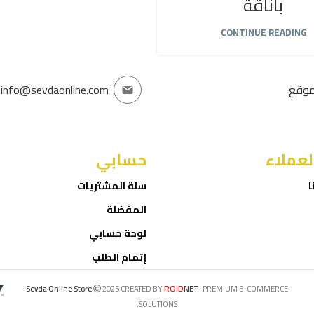
بأناقة
CONTINUE READING
موقع
info@sevdaonline.com
لعملاء
حسابي
ا
سلة المشتريات
المفضلة
لوحة حسابي
إتمام الطلب
ROID
Sevda Online Store
2025 CREATED BY
NET
. PREMIUM E-COMMERCE
SOLUTIONS.