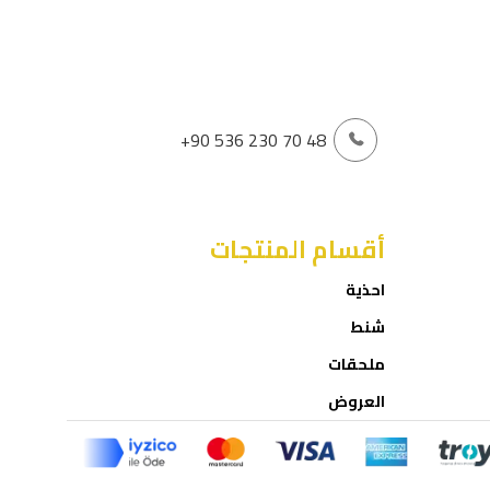
+90 536 230 70 48
أقسام المنتجات
احذية
شنط
ملحقات
العروض