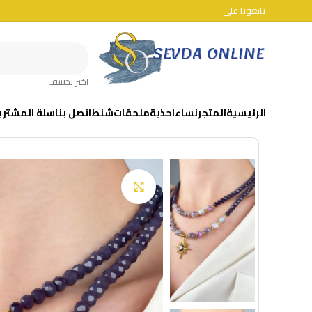
تابعونا علي
اختر تصنيف
الرئيسية
المتجر
نساء
احذية
ملحقات
شنط
اتصل بنا
سلة المشتري
Click to enlarge