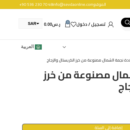
الموقع
info@sevdaonline.com
+90 536 230 70 48
0
تسجيل / دخول
ر.س
0.00
SAR
TRY
العربية
دة نجمة الشمال مصنوعة من خرز الكريستال والزجاج
مال مصنوعة من خرز
اج
إضافة إلى السلة