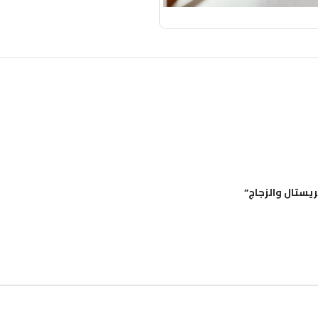
مراجعات (0)
يستال والزجاج”