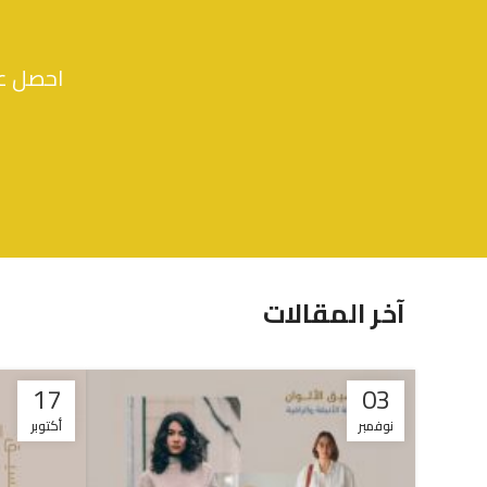
ر.س
23.74
احصل عل
آخر المقالات
17
03
نوفمبر
أكتوبر