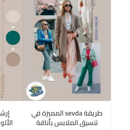
طريقة sevda المميزة في
إرشا
تنسيق الملابس بأناقة
الألو