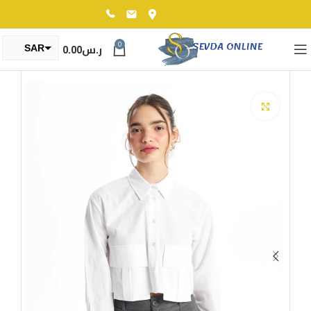
0
ر.س
0.00
SAR
TRY
Click to enlarge