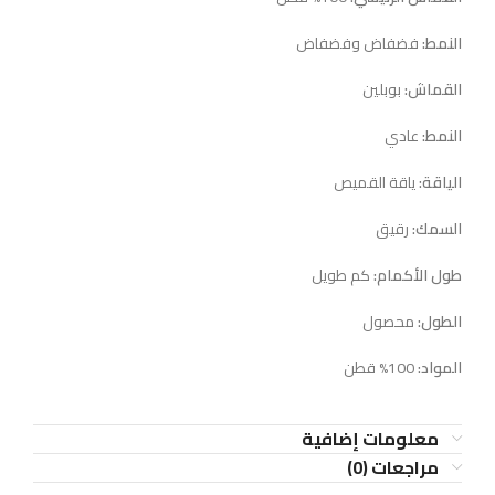
النمط:
فضفاض وفضفاض
القماش:
بوبلين
النمط:
عادي
الياقة:
ياقة القميص
السمك:
رقيق
طول الأكمام:
كم طويل
الطول:
محصول
المواد:
100% قطن
معلومات إضافية
مراجعات (0)