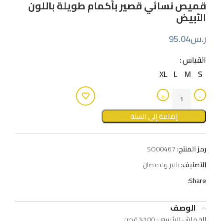
قميص نسائي قصير بأكمام طويلة باللون
الأبيض
ر.س
95.04
القياس
XL
L
M
S
إضافة إلى السلة
رمز المنتج:
SO00467
التصنيف:
بلايز وقمصان
Share:
الوصف
القماش الرئيسي:
100% قطن