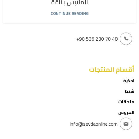
الملابس بأناقة
CONTINUE READING
+90 536 230 70 48
أقسام المنتجات
احذية
شنط
ملحقات
العروض
info@sevdaonline.com