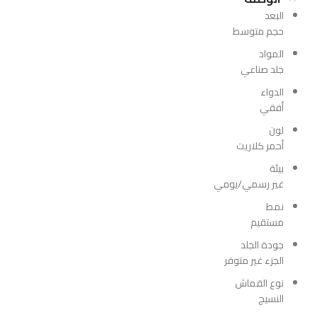
البعد
حجم متوسط
المواد
جلد صناعي
الدواء
أفقي
لون
أحمر كلاريت
بيئة
غير رسمي/يومي
نمط
مستقيم
جودة الجلد
الجزء غير متوفر
نوع القماش
النسيج