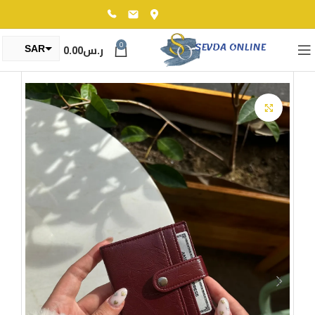
0
ر.س
0.00
SAR
TRY
Click to enlarge