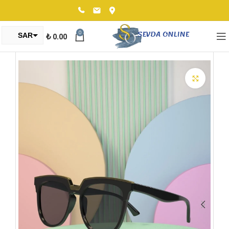
0
₺
0.00
SAR
TRY
Click to enlarge