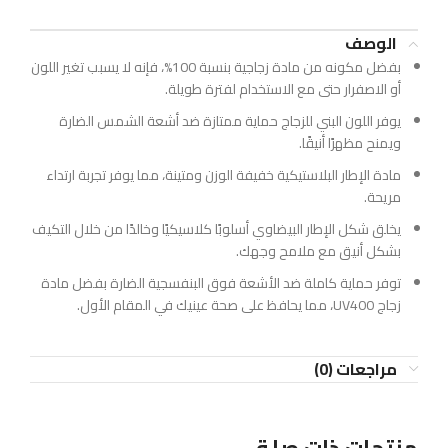
الوصف
بفضل مكونه من مادة زجاجية بنسبة 100%، فإنه لا يسبب تغير اللون
أو الاصفرار حتى مع الاستخدام لفترة طويلة.
يوفر اللون البني للزجاج حماية ممتازة ضد أشعة الشمس الضارة
ويمنح مظهرًا أنيقًا.
مادة الإطار البلاستيكية خفيفة الوزن ومتينة، مما يوفر تجربة ارتداء
مريحة.
يخلق شكل الإطار البيضاوي أسلوبًا كلاسيكيًا وخالدًا من خلال التكيف
بشكل أنيق مع ملامح وجهك.
توفر حماية كاملة ضد الأشعة فوق البنفسجية الضارة بفضل مادة
زجاج UV400، مما يحافظ على صحة عينيك في المقام الأول.
مراجعات (0)