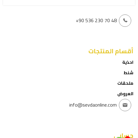
+90 536 230 70 48
أقسام المنتجات
احذية
شنط
ملحقات
العروض
info@sevdaonline.com
حسابي